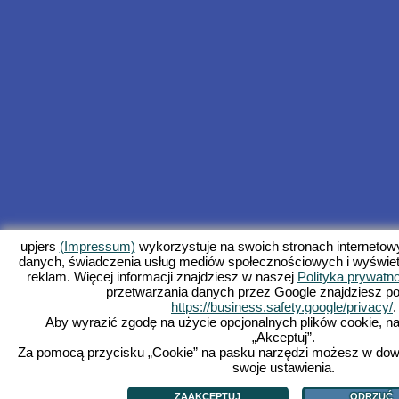
upjers
(Impressum)
wykorzystuje na swoich stronach internetowyc
danych, świadczenia usług mediów społecznościowych i wyświet
reklam. Więcej informacji znajdziesz w naszej
Polityka prywatn
przetwarzania danych przez Google znajdziesz p
https://business.safety.google/privacy/
.
Aby wyrazić zgodę na użycie opcjonalnych plików cookie, na
„Akceptuj”.
Za pomocą przycisku „Cookie” na pasku narzędzi możesz w do
swoje ustawienia.
ZAAKCEPTUJ
ODRZUĆ