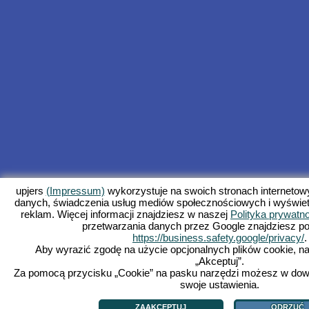
upjers
(Impressum)
wykorzystuje na swoich stronach internetowyc
danych, świadczenia usług mediów społecznościowych i wyświet
reklam. Więcej informacji znajdziesz w naszej
Polityka prywatn
przetwarzania danych przez Google znajdziesz p
https://business.safety.google/privacy/
.
Aby wyrazić zgodę na użycie opcjonalnych plików cookie, na
„Akceptuj”.
Za pomocą przycisku „Cookie” na pasku narzędzi możesz w do
swoje ustawienia.
ZAAKCEPTUJ
ODRZUĆ